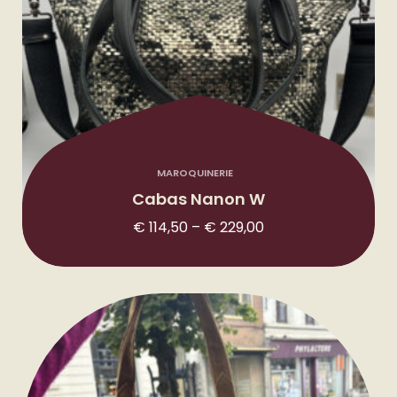
MAROQUINERIE
Cabas Nanon W
€
114,50
–
€
229,00
P
l
a
g
e
d
e
p