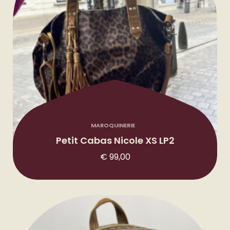
r
i
x
:
€
1
1
4
MAROQUINERIE
,
Petit Cabas Nicole XS LP2
5
€
99,00
0
à
€
2
2