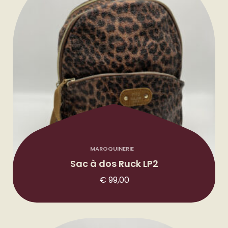
9
,
0
0
MAROQUINERIE
Sac à dos Ruck LP2
€
99,00