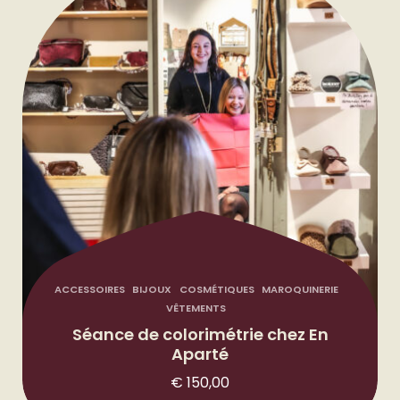
5
0
,
.
0
0
.
ACCESSOIRES
BIJOUX
COSMÉTIQUES
MAROQUINERIE
VÊTEMENTS
Séance de colorimétrie chez En
Aparté
€
150,00