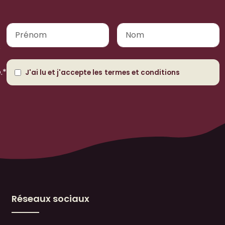
s
.*
J'ai lu et j'accepte les
termes et conditions
Réseaux sociaux