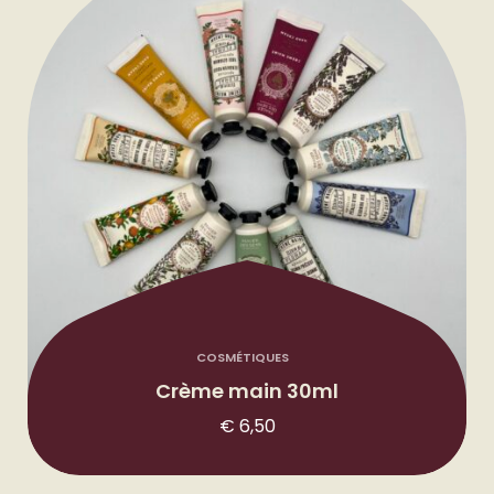
COSMÉTIQUES
Crème main 30ml
€
6,50