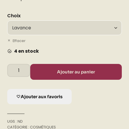
Choix
Effacer
4 en stock
Eau
Ajouter au panier
de
toilette
quantité
Ajouter aux favoris
UGS :
ND
CATÉGORIE :
COSMÉTIQUES